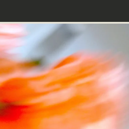
P
O
C
H
R
É
T